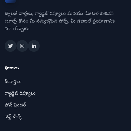
టెక్నాలజీ వార్తలు, గ్యాడ్జెట్ రివ్యూలు మరియు డిజిటల్ బిజినెస్
టూల్స్ కోసం మీ నమ్మకమైన సోర్స్. మీ డిజిటల్ ప్రయాణానికి
మా తోడ్పాటు.
విభాగాలు
టెక్ వార్తలు
గ్యాడ్జెట్ రివ్యూలు
ఫోన్ ఫైండర్
బెస్ట్ డీల్స్