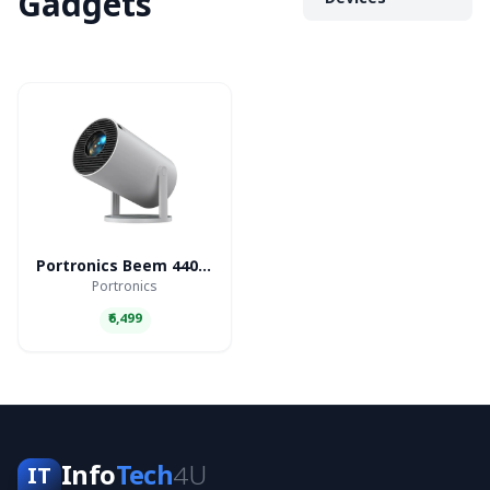
Gadgets
Devices
Portronics Beem 440 Smart LED Projector
Portronics
₹6,499
Info
Tech
4U
IT