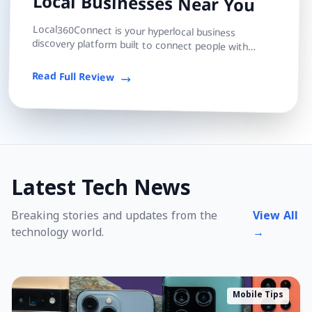
Local Businesses Near You
Local360Connect is your hyperlocal business
discovery platform built to connect people with
trusted local shops, services, and professionals — s...
Read Full Review
Latest Tech News
Breaking stories and updates from the
View All
technology world.
→
Mobile Tips