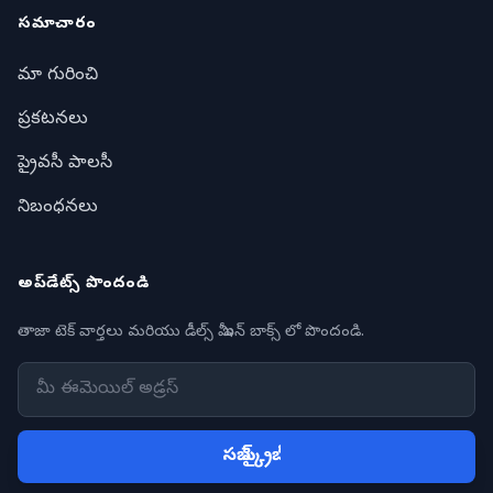
సమాచారం
మా గురించి
ప్రకటనలు
ప్రైవసీ పాలసీ
నిబంధనలు
అప్‌డేట్స్ పొందండి
తాజా టెక్ వార్తలు మరియు డీల్స్ మీ ఇన్ బాక్స్ లో పొందండి.
సబ్ స్క్రైబ్