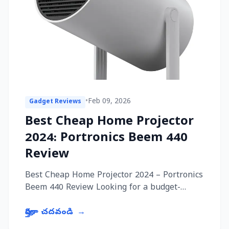
•
Feb 09, 2026
Gadget Reviews
Best Cheap Home Projector
2024: Portronics Beem 440
Review
Best Cheap Home Projector 2024 – Portronics
Beem 440 Review Looking for a budget-
friendly home projector that actually
delivers? Meet the Po...
పూర్తిగా చదవండి
→