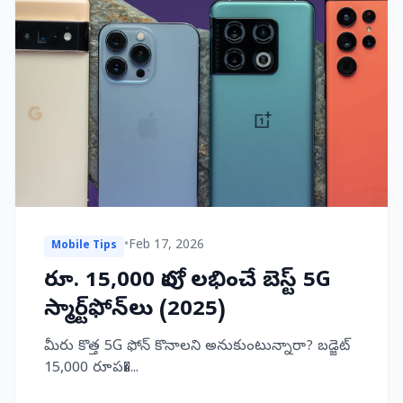
•
Feb 17, 2026
Mobile Tips
రూ. 15,000 లోపు లభించే బెస్ట్ 5G
స్మార్ట్‌ఫోన్‌లు (2025)
మీరు కొత్త 5G ఫోన్ కొనాలని అనుకుంటున్నారా? బడ్జెట్
15,000 రూప�...