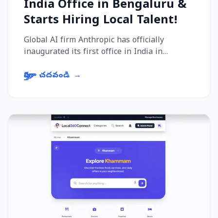
India Office in Bengaluru &
Starts Hiring Local Talent!
Global AI firm Anthropic has officially
inaugurated its first office in India in
Bengaluru, marking a major step in its Asia
expansion strategy. India...
పూర్తిగా చదవండి
→