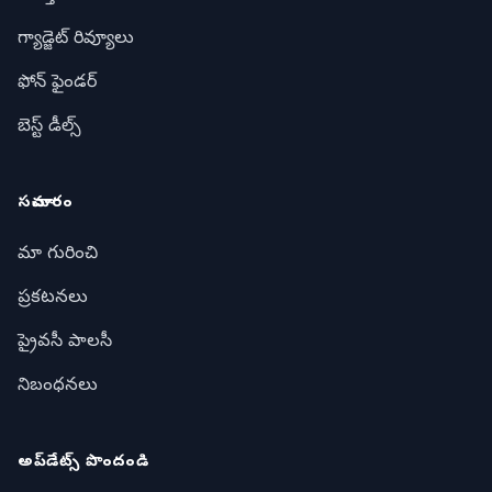
గ్యాడ్జెట్ రివ్యూలు
ఫోన్ ఫైండర్
బెస్ట్ డీల్స్
సమాచారం
మా గురించి
ప్రకటనలు
ప్రైవసీ పాలసీ
నిబంధనలు
అప్‌డేట్స్ పొందండి