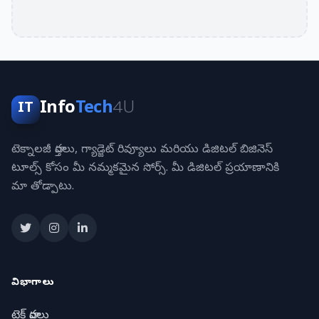
Info
Tech
4U
IT
టెక్నాలజీ వార్తలు, గ్యాడ్జెట్ రివ్యూలు మరియు డిజిటల్ బిజినెస్
టూల్స్ కోసం మీ నమ్మకమైన సోర్స్. మీ డిజిటల్ ప్రయాణానికి
మా తోడ్పాటు.
విభాగాలు
టెక్ వార్తలు