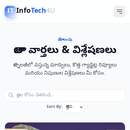
Info
Tech
4U
IT
మా పిలుపు
తాజా వార్తలు & విశ్లేషణలు
టెక్నాలజీలో వస్తున్న మార్పులు, కొత్త గ్యాడ్జెట్ల రివ్యూలు
మరియు నిపుణుల విశ్లేషణలు మీ కోసం.
Sort By: