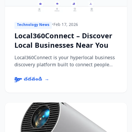
•
Feb 17, 2026
Technology News
Local360Connect – Discover
Local Businesses Near You
Local360Connect is your hyperlocal business
discovery platform built to connect people
with trusted local shops, services, and
professionals — s...
పూర్తిగా చదవండి
→