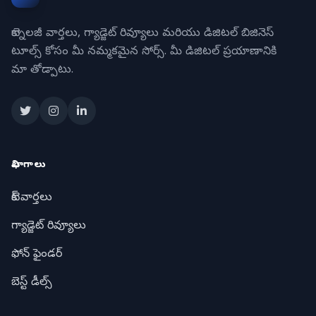
టెక్నాలజీ వార్తలు, గ్యాడ్జెట్ రివ్యూలు మరియు డిజిటల్ బిజినెస్
టూల్స్ కోసం మీ నమ్మకమైన సోర్స్. మీ డిజిటల్ ప్రయాణానికి
మా తోడ్పాటు.
విభాగాలు
టెక్ వార్తలు
గ్యాడ్జెట్ రివ్యూలు
ఫోన్ ఫైండర్
బెస్ట్ డీల్స్