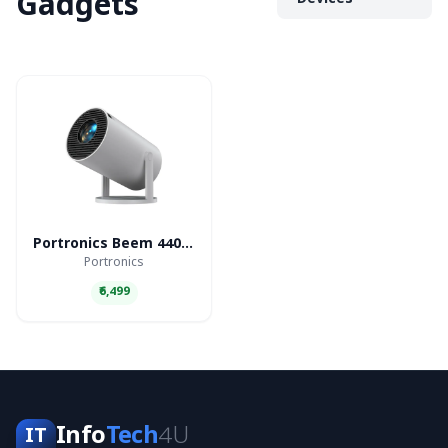
Gadgets
Devices
Portronics Beem 440 Smart LED Projector
Portronics
₹6,499
Info
Tech
4U
IT