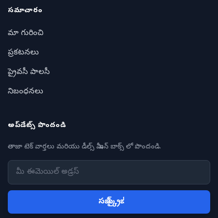
సమాచారం
మా గురించి
ప్రకటనలు
ప్రైవసీ పాలసీ
నిబంధనలు
అప్‌డేట్స్ పొందండి
తాజా టెక్ వార్తలు మరియు డీల్స్ మీ ఇన్ బాక్స్ లో పొందండి.
సబ్ స్క్రైబ్