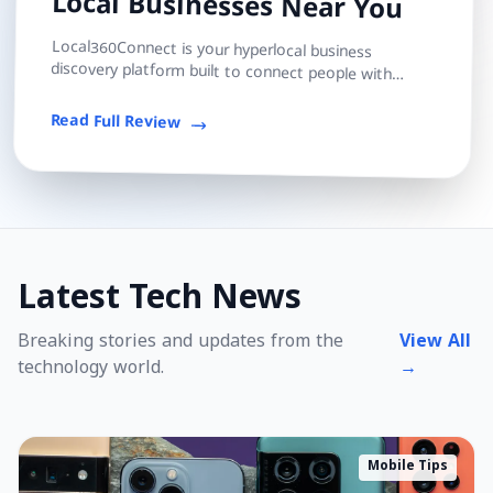
Local Businesses Near You
Local360Connect is your hyperlocal business
discovery platform built to connect people with
trusted local shops, services, and professionals — s...
Read Full Review
Latest Tech News
Breaking stories and updates from the
View All
technology world.
→
Mobile Tips