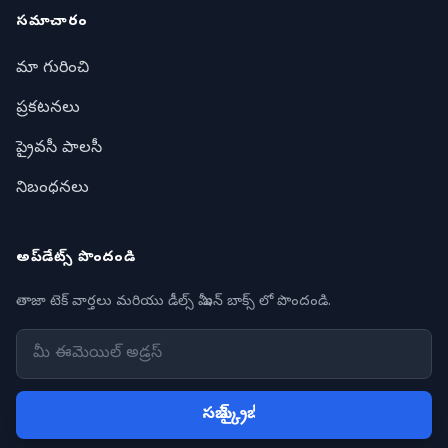
సమాచారం
మా గురించి
ప్రకటనలు
ప్రైవసీ పాలసీ
నిబంధనలు
అప్‌డేట్స్ పొందండి
తాజా టెక్ వార్తలు మరియు డీల్స్ మీ ఇన్ బాక్స్ లో పొందండి.
సబ్ స్క్రైబ్