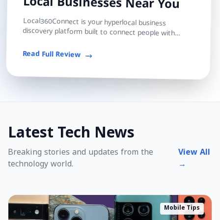
Local Businesses Near You
Local360Connect is your hyperlocal business
discovery platform built to connect people with
trusted local shops, services, and professionals — s...
Read Full Review
Latest Tech News
Breaking stories and updates from the
View All
technology world.
→
Mobile Tips