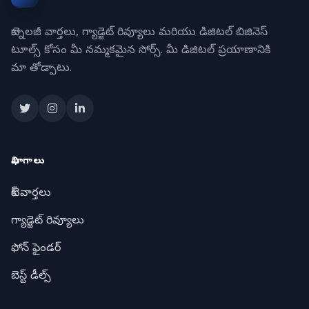
టెక్నాలజీ వార్తలు, గ్యాడ్జెట్ రివ్యూలు మరియు డిజిటల్ బిజినెస్
టూల్స్ కోసం మీ నమ్మకమైన సోర్స్. మీ డిజిటల్ ప్రయాణానికి
మా తోడ్పాటు.
విభాగాలు
టెక్ వార్తలు
గ్యాడ్జెట్ రివ్యూలు
ఫోన్ ఫైండర్
బెస్ట్ డీల్స్