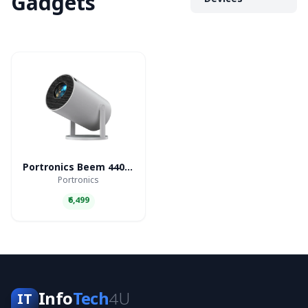
Gadgets
Devices
Portronics Beem 440 Smart LED Projector
Portronics
₹6,499
Info
Tech
4U
IT