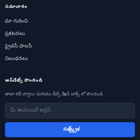
సమాచారం
మా గురించి
ప్రకటనలు
ప్రైవసీ పాలసీ
నిబంధనలు
అప్‌డేట్స్ పొందండి
తాజా టెక్ వార్తలు మరియు డీల్స్ మీ ఇన్ బాక్స్ లో పొందండి.
సబ్ స్క్రైబ్