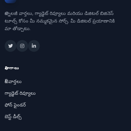
టెక్నాలజీ వార్తలు, గ్యాడ్జెట్ రివ్యూలు మరియు డిజిటల్ బిజినెస్
టూల్స్ కోసం మీ నమ్మకమైన సోర్స్. మీ డిజిటల్ ప్రయాణానికి
మా తోడ్పాటు.
విభాగాలు
టెక్ వార్తలు
గ్యాడ్జెట్ రివ్యూలు
ఫోన్ ఫైండర్
బెస్ట్ డీల్స్