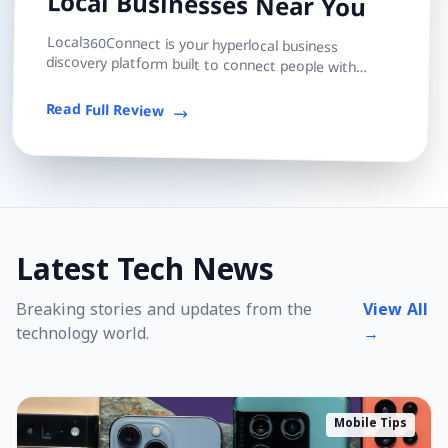
Local Businesses Near You
Local360Connect is your hyperlocal business
discovery platform built to connect people with
trusted local shops, services, and professionals — s...
Read Full Review
Latest Tech News
Breaking stories and updates from the
View All
technology world.
→
Mobile Tips