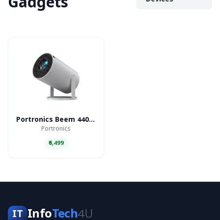
Gadgets
Devices
Portronics Beem 440 Smart LED Projector
Portronics
₹6,499
Info
Tech
4U
IT