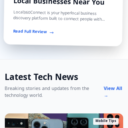
Local Businesses Near You
Local360Connect is your hyperlocal business
discovery platform built to connect people with
trusted local shops, services, and professionals — s...
Read Full Review
Latest Tech News
Breaking stories and updates from the
View All
technology world.
→
Mobile Tips