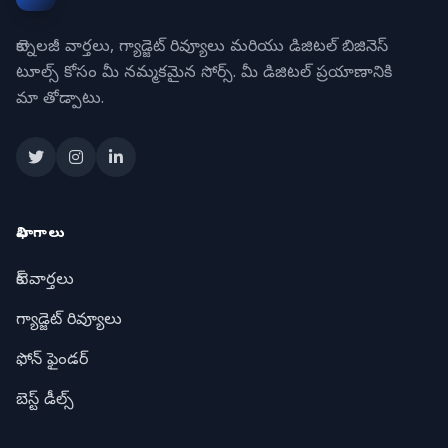
టెక్నాలజీ వార్తలు, గ్యాడ్జెట్ రివ్యూలు మరియు డిజిటల్ బిజినెస్
టూల్స్ కోసం మీ నమ్మకమైన సోర్స్. మీ డిజిటల్ ప్రయాణానికి
మా తోడ్పాటు.
విభాగాలు
టెక్ వార్తలు
గ్యాడ్జెట్ రివ్యూలు
ఫోన్ ఫైండర్
బెస్ట్ డీల్స్