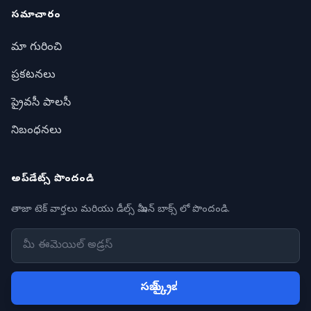
సమాచారం
మా గురించి
ప్రకటనలు
ప్రైవసీ పాలసీ
నిబంధనలు
అప్‌డేట్స్ పొందండి
తాజా టెక్ వార్తలు మరియు డీల్స్ మీ ఇన్ బాక్స్ లో పొందండి.
సబ్ స్క్రైబ్