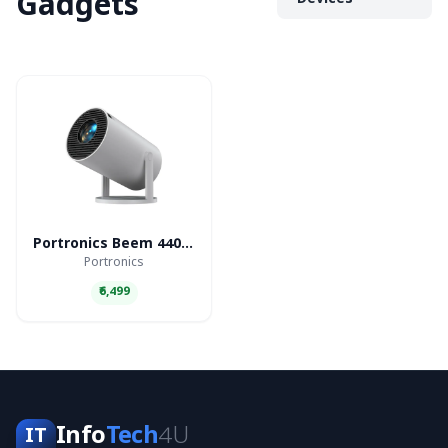
Gadgets
Devices
Portronics Beem 440 Smart LED Projector
Portronics
₹6,499
Info
Tech
4U
IT