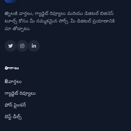
టెక్నాలజీ వార్తలు, గ్యాడ్జెట్ రివ్యూలు మరియు డిజిటల్ బిజినెస్
టూల్స్ కోసం మీ నమ్మకమైన సోర్స్. మీ డిజిటల్ ప్రయాణానికి
మా తోడ్పాటు.
విభాగాలు
టెక్ వార్తలు
గ్యాడ్జెట్ రివ్యూలు
ఫోన్ ఫైండర్
బెస్ట్ డీల్స్