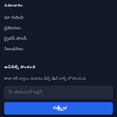
సమాచారం
మా గురించి
ప్రకటనలు
ప్రైవసీ పాలసీ
నిబంధనలు
అప్‌డేట్స్ పొందండి
తాజా టెక్ వార్తలు మరియు డీల్స్ మీ ఇన్ బాక్స్ లో పొందండి.
సబ్ స్క్రైబ్