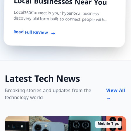
Local Businesses Near You
Local360Connect is your hyperlocal business
discovery platform built to connect people with
trusted local shops, services, and professionals — s...
Read Full Review
Latest Tech News
Breaking stories and updates from the
View All
technology world.
→
Mobile Tips