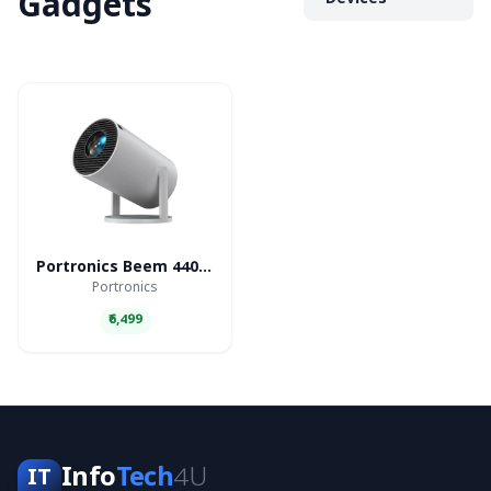
Gadgets
Devices
Portronics Beem 440 Smart LED Projector
Portronics
₹6,499
Info
Tech
4U
IT