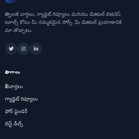
టెక్నాలజీ వార్తలు, గ్యాడ్జెట్ రివ్యూలు మరియు డిజిటల్ బిజినెస్
టూల్స్ కోసం మీ నమ్మకమైన సోర్స్. మీ డిజిటల్ ప్రయాణానికి
మా తోడ్పాటు.
విభాగాలు
టెక్ వార్తలు
గ్యాడ్జెట్ రివ్యూలు
ఫోన్ ఫైండర్
బెస్ట్ డీల్స్