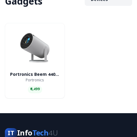
Gadgets
Devices
Portronics Beem 440 Smart LED Projector
Portronics
₹6,499
Info
Tech
4U
IT