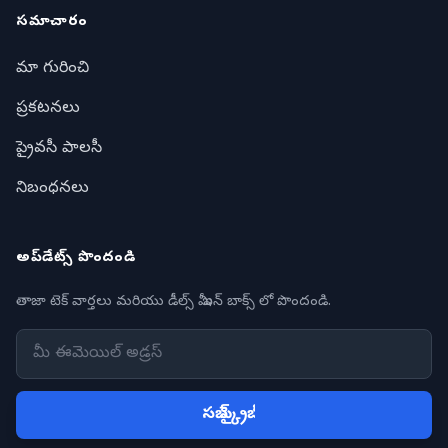
సమాచారం
మా గురించి
ప్రకటనలు
ప్రైవసీ పాలసీ
నిబంధనలు
అప్‌డేట్స్ పొందండి
తాజా టెక్ వార్తలు మరియు డీల్స్ మీ ఇన్ బాక్స్ లో పొందండి.
సబ్ స్క్రైబ్