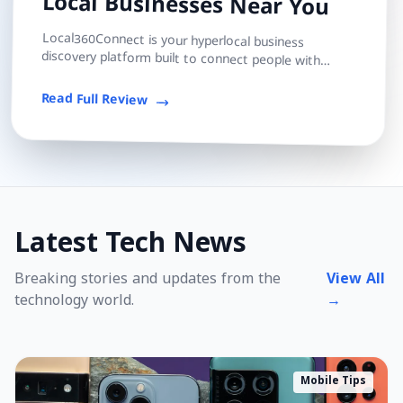
Local Businesses Near You
Local360Connect is your hyperlocal business
discovery platform built to connect people with
trusted local shops, services, and professionals — s...
Read Full Review
Latest Tech News
Breaking stories and updates from the
View All
technology world.
→
Mobile Tips