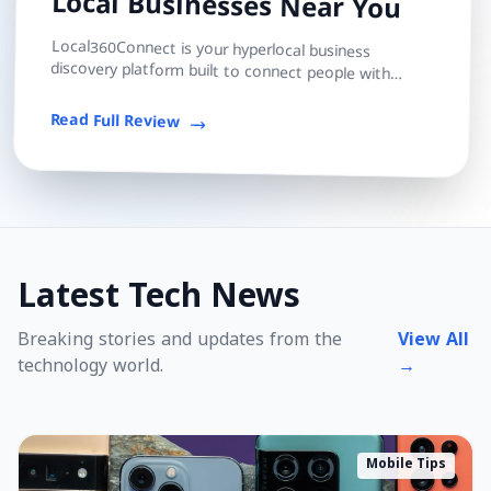
Local Businesses Near You
Local360Connect is your hyperlocal business
discovery platform built to connect people with
trusted local shops, services, and professionals — s...
Read Full Review
Latest Tech News
Breaking stories and updates from the
View All
technology world.
→
Mobile Tips