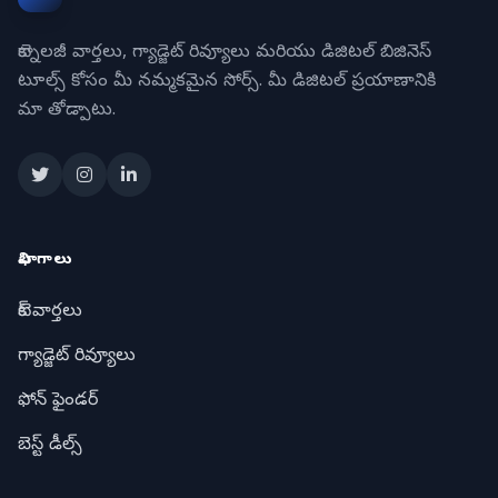
టెక్నాలజీ వార్తలు, గ్యాడ్జెట్ రివ్యూలు మరియు డిజిటల్ బిజినెస్
టూల్స్ కోసం మీ నమ్మకమైన సోర్స్. మీ డిజిటల్ ప్రయాణానికి
మా తోడ్పాటు.
విభాగాలు
టెక్ వార్తలు
గ్యాడ్జెట్ రివ్యూలు
ఫోన్ ఫైండర్
బెస్ట్ డీల్స్