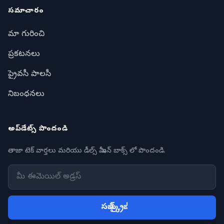
సమాచారం
మా గురించి
ప్రకటనలు
ప్రైవసీ పాలసీ
నిబంధనలు
అప్‌డేట్స్ పొందండి
తాజా టెక్ వార్తలు మరియు డీల్స్ మీ ఇన్ బాక్స్ లో పొందండి.
సబ్ స్క్రైబ్