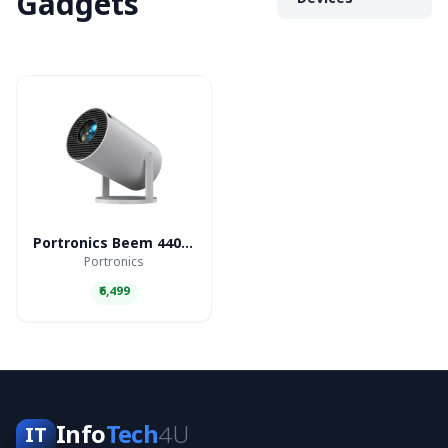
Gadgets
Devices
Portronics Beem 440 Smart LED Projector
Portronics
₹6,499
Info
Tech
4U
IT