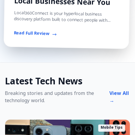
Local Businesses Near You
Local360Connect is your hyperlocal business
discovery platform built to connect people with
trusted local shops, services, and professionals — s...
Read Full Review
Latest Tech News
Breaking stories and updates from the
View All
technology world.
→
Mobile Tips