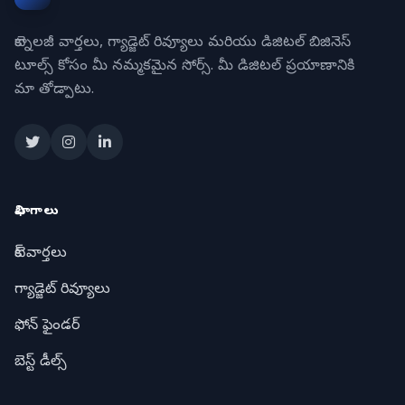
టెక్నాలజీ వార్తలు, గ్యాడ్జెట్ రివ్యూలు మరియు డిజిటల్ బిజినెస్
టూల్స్ కోసం మీ నమ్మకమైన సోర్స్. మీ డిజిటల్ ప్రయాణానికి
మా తోడ్పాటు.
విభాగాలు
టెక్ వార్తలు
గ్యాడ్జెట్ రివ్యూలు
ఫోన్ ఫైండర్
బెస్ట్ డీల్స్