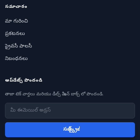
సమాచారం
మా గురించి
ప్రకటనలు
ప్రైవసీ పాలసీ
నిబంధనలు
అప్‌డేట్స్ పొందండి
తాజా టెక్ వార్తలు మరియు డీల్స్ మీ ఇన్ బాక్స్ లో పొందండి.
సబ్ స్క్రైబ్