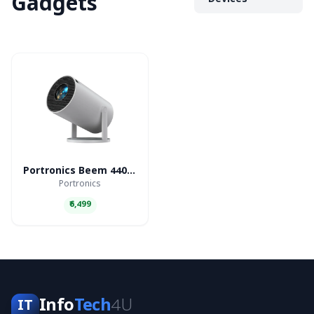
Gadgets
Devices
Portronics Beem 440 Smart LED Projector
Portronics
₹6,499
Info
Tech
4U
IT