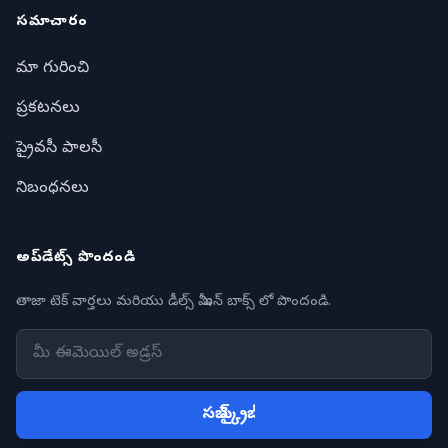
సమాచారం
మా గురించి
ప్రకటనలు
ప్రైవసీ పాలసీ
నిబంధనలు
అప్‌డేట్స్ పొందండి
తాజా టెక్ వార్తలు మరియు డీల్స్ మీ ఇన్ బాక్స్ లో పొందండి.
సబ్ స్క్రైబ్