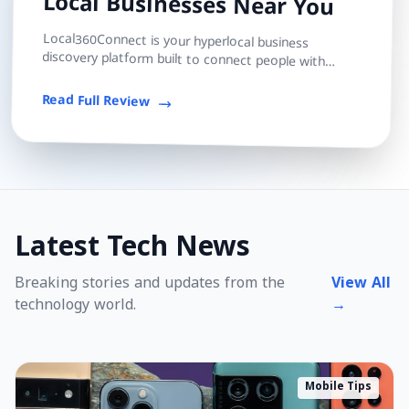
Local Businesses Near You
Local360Connect is your hyperlocal business
discovery platform built to connect people with
trusted local shops, services, and professionals — s...
Read Full Review
Latest Tech News
Breaking stories and updates from the
View All
technology world.
→
Mobile Tips