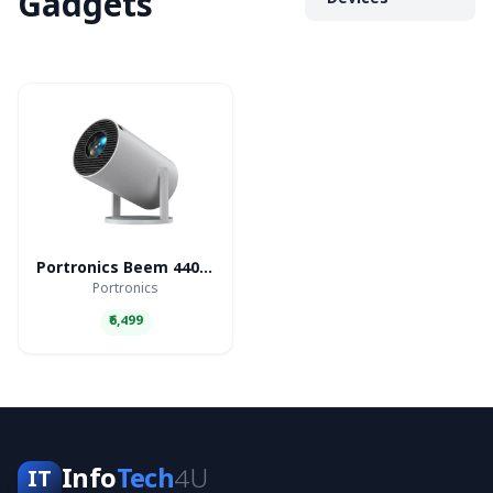
Gadgets
Devices
Portronics Beem 440 Smart LED Projector
Portronics
₹6,499
Info
Tech
4U
IT