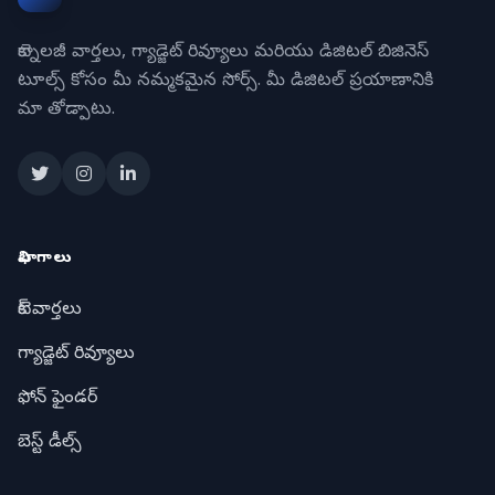
టెక్నాలజీ వార్తలు, గ్యాడ్జెట్ రివ్యూలు మరియు డిజిటల్ బిజినెస్
టూల్స్ కోసం మీ నమ్మకమైన సోర్స్. మీ డిజిటల్ ప్రయాణానికి
మా తోడ్పాటు.
విభాగాలు
టెక్ వార్తలు
గ్యాడ్జెట్ రివ్యూలు
ఫోన్ ఫైండర్
బెస్ట్ డీల్స్