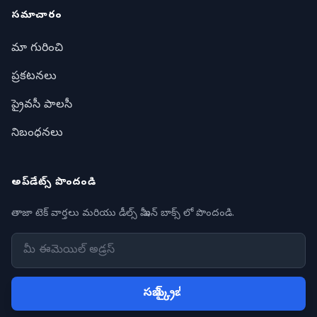
సమాచారం
మా గురించి
ప్రకటనలు
ప్రైవసీ పాలసీ
నిబంధనలు
అప్‌డేట్స్ పొందండి
తాజా టెక్ వార్తలు మరియు డీల్స్ మీ ఇన్ బాక్స్ లో పొందండి.
సబ్ స్క్రైబ్