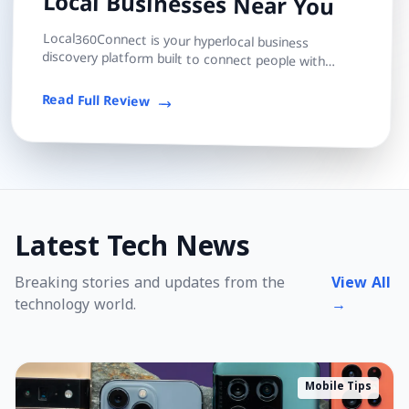
Local Businesses Near You
Local360Connect is your hyperlocal business
discovery platform built to connect people with
trusted local shops, services, and professionals — s...
Read Full Review
Latest Tech News
Breaking stories and updates from the
View All
technology world.
→
Mobile Tips