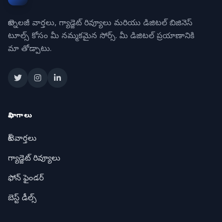
టెక్నాలజీ వార్తలు, గ్యాడ్జెట్ రివ్యూలు మరియు డిజిటల్ బిజినెస్
టూల్స్ కోసం మీ నమ్మకమైన సోర్స్. మీ డిజిటల్ ప్రయాణానికి
మా తోడ్పాటు.
విభాగాలు
టెక్ వార్తలు
గ్యాడ్జెట్ రివ్యూలు
ఫోన్ ఫైండర్
బెస్ట్ డీల్స్