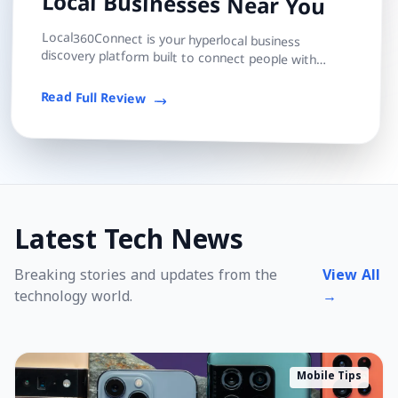
Local Businesses Near You
Local360Connect is your hyperlocal business
discovery platform built to connect people with
trusted local shops, services, and professionals — s...
Read Full Review
Latest Tech News
Breaking stories and updates from the
View All
technology world.
→
Mobile Tips