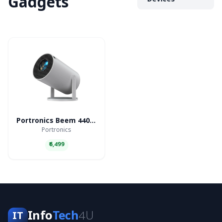
Gadgets
Devices
Portronics Beem 440 Smart LED Projector
Portronics
₹6,499
Info
Tech
4U
IT