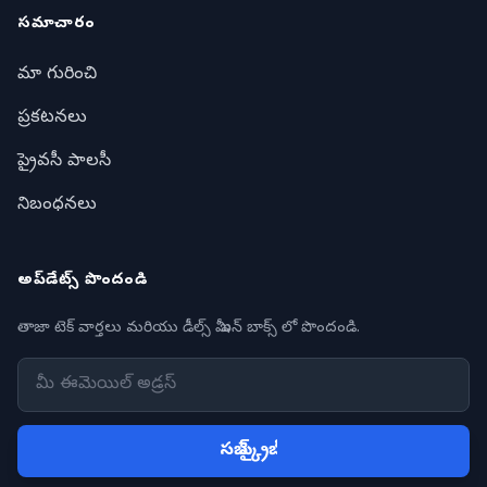
సమాచారం
మా గురించి
ప్రకటనలు
ప్రైవసీ పాలసీ
నిబంధనలు
అప్‌డేట్స్ పొందండి
తాజా టెక్ వార్తలు మరియు డీల్స్ మీ ఇన్ బాక్స్ లో పొందండి.
సబ్ స్క్రైబ్