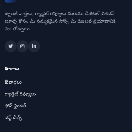
టెక్నాలజీ వార్తలు, గ్యాడ్జెట్ రివ్యూలు మరియు డిజిటల్ బిజినెస్
టూల్స్ కోసం మీ నమ్మకమైన సోర్స్. మీ డిజిటల్ ప్రయాణానికి
మా తోడ్పాటు.
విభాగాలు
టెక్ వార్తలు
గ్యాడ్జెట్ రివ్యూలు
ఫోన్ ఫైండర్
బెస్ట్ డీల్స్