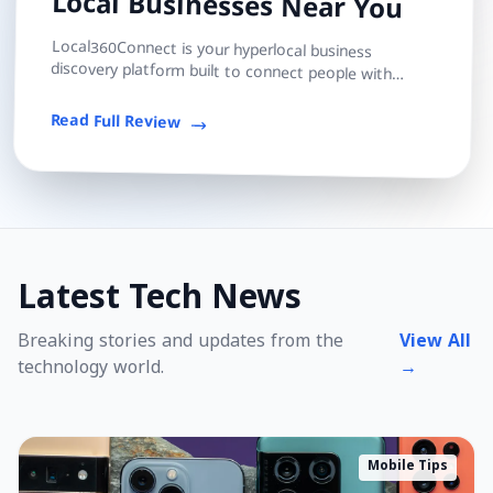
Local Businesses Near You
Local360Connect is your hyperlocal business
discovery platform built to connect people with
trusted local shops, services, and professionals — s...
Read Full Review
Latest Tech News
Breaking stories and updates from the
View All
technology world.
→
Mobile Tips