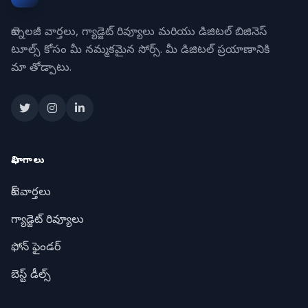
టెక్నాలజీ వార్తలు, గ్యాడ్జెట్ రివ్యూలు మరియు డిజిటల్ బిజినెస్
టూల్స్ కోసం మీ నమ్మకమైన సోర్స్. మీ డిజిటల్ ప్రయాణానికి
మా తోడ్పాటు.
విభాగాలు
టెక్ వార్తలు
గ్యాడ్జెట్ రివ్యూలు
ఫోన్ ఫైండర్
బెస్ట్ డీల్స్