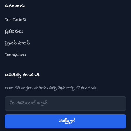
సమాచారం
మా గురించి
ప్రకటనలు
ప్రైవసీ పాలసీ
నిబంధనలు
అప్‌డేట్స్ పొందండి
తాజా టెక్ వార్తలు మరియు డీల్స్ మీ ఇన్ బాక్స్ లో పొందండి.
సబ్ స్క్రైబ్