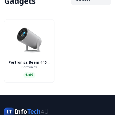
Gadgets
Devices
Portronics Beem 440 Smart LED Projector
Portronics
₹6,499
Info
Tech
4U
IT