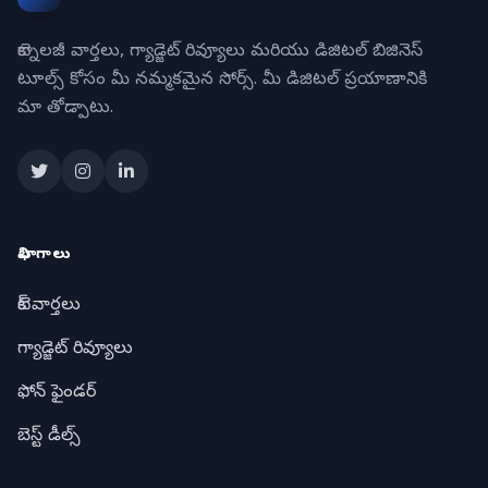
టెక్నాలజీ వార్తలు, గ్యాడ్జెట్ రివ్యూలు మరియు డిజిటల్ బిజినెస్
టూల్స్ కోసం మీ నమ్మకమైన సోర్స్. మీ డిజిటల్ ప్రయాణానికి
మా తోడ్పాటు.
విభాగాలు
టెక్ వార్తలు
గ్యాడ్జెట్ రివ్యూలు
ఫోన్ ఫైండర్
బెస్ట్ డీల్స్