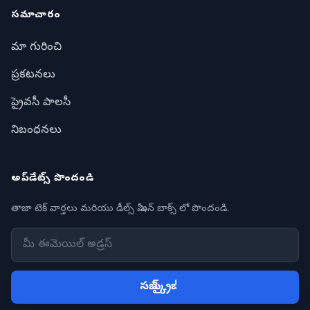
సమాచారం
మా గురించి
ప్రకటనలు
ప్రైవసీ పాలసీ
నిబంధనలు
అప్‌డేట్స్ పొందండి
తాజా టెక్ వార్తలు మరియు డీల్స్ మీ ఇన్ బాక్స్ లో పొందండి.
సబ్ స్క్రైబ్