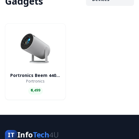
Gadgets
Devices
Portronics Beem 440 Smart LED Projector
Portronics
₹6,499
Info
Tech
4U
IT