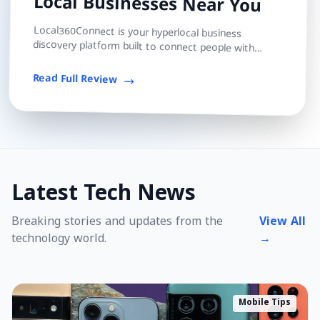
Local Businesses Near You
Local360Connect is your hyperlocal business
discovery platform built to connect people with
trusted local shops, services, and professionals — s...
Read Full Review
Latest Tech News
Breaking stories and updates from the
View All
technology world.
→
Mobile Tips