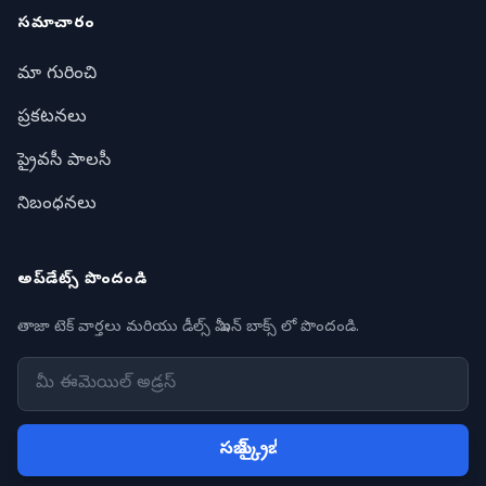
సమాచారం
మా గురించి
ప్రకటనలు
ప్రైవసీ పాలసీ
నిబంధనలు
అప్‌డేట్స్ పొందండి
తాజా టెక్ వార్తలు మరియు డీల్స్ మీ ఇన్ బాక్స్ లో పొందండి.
సబ్ స్క్రైబ్