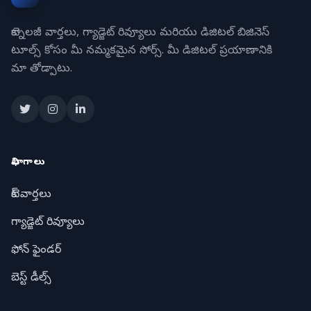
టెక్నాలజీ వార్తలు, గ్యాడ్జెట్ రివ్యూలు మరియు డిజిటల్ బిజినెస్
టూల్స్ కోసం మీ నమ్మకమైన సోర్స్. మీ డిజిటల్ ప్రయాణానికి
మా తోడ్పాటు.
విభాగాలు
టెక్ వార్తలు
గ్యాడ్జెట్ రివ్యూలు
ఫోన్ ఫైండర్
బెస్ట్ డీల్స్