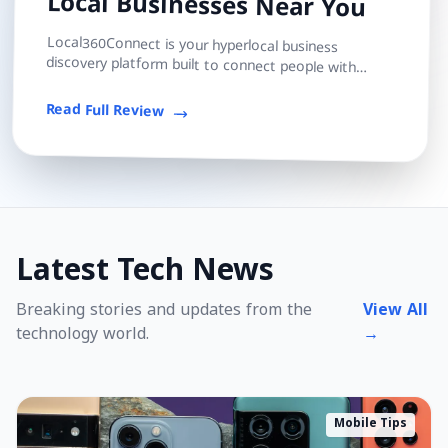
Local Businesses Near You
Local360Connect is your hyperlocal business
discovery platform built to connect people with
trusted local shops, services, and professionals — s...
Read Full Review
Latest Tech News
Breaking stories and updates from the
View All
technology world.
→
Mobile Tips