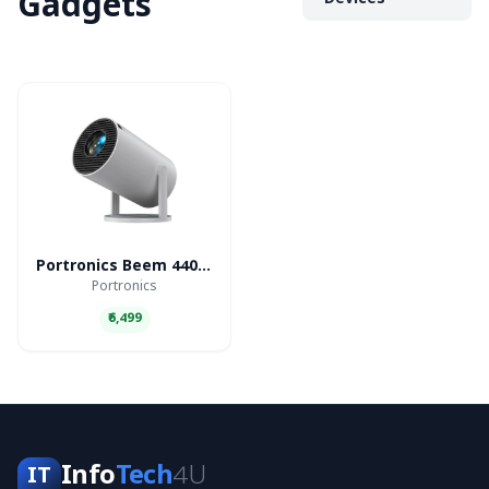
Gadgets
Devices
Portronics Beem 440 Smart LED Projector
Portronics
₹6,499
Info
Tech
4U
IT