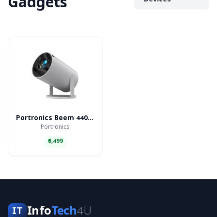
Gadgets
Devices
Portronics Beem 440 Smart LED Projector
Portronics
₹6,499
Info
Tech
4U
IT