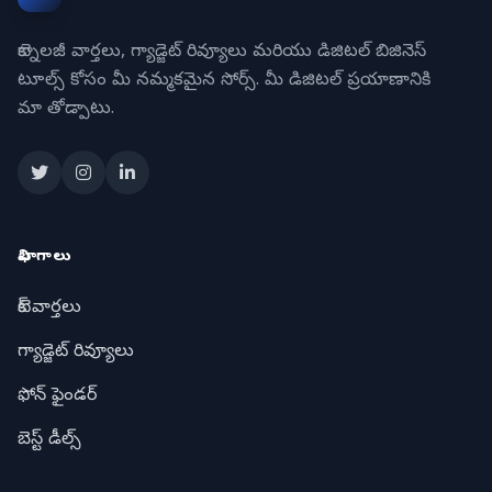
టెక్నాలజీ వార్తలు, గ్యాడ్జెట్ రివ్యూలు మరియు డిజిటల్ బిజినెస్
టూల్స్ కోసం మీ నమ్మకమైన సోర్స్. మీ డిజిటల్ ప్రయాణానికి
మా తోడ్పాటు.
విభాగాలు
టెక్ వార్తలు
గ్యాడ్జెట్ రివ్యూలు
ఫోన్ ఫైండర్
బెస్ట్ డీల్స్