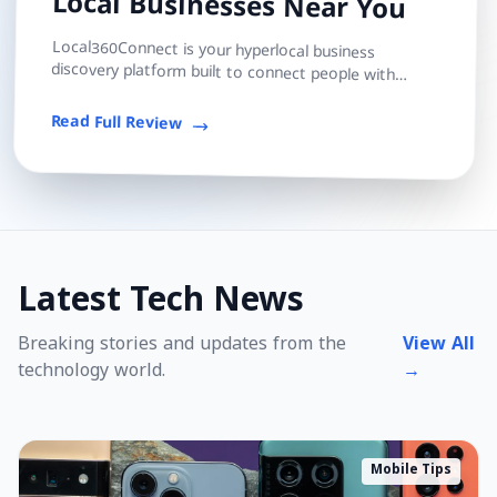
Local Businesses Near You
Local360Connect is your hyperlocal business
discovery platform built to connect people with
trusted local shops, services, and professionals — s...
Read Full Review
Latest Tech News
Breaking stories and updates from the
View All
technology world.
→
Mobile Tips