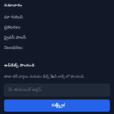
సమాచారం
మా గురించి
ప్రకటనలు
ప్రైవసీ పాలసీ
నిబంధనలు
అప్‌డేట్స్ పొందండి
తాజా టెక్ వార్తలు మరియు డీల్స్ మీ ఇన్ బాక్స్ లో పొందండి.
సబ్ స్క్రైబ్