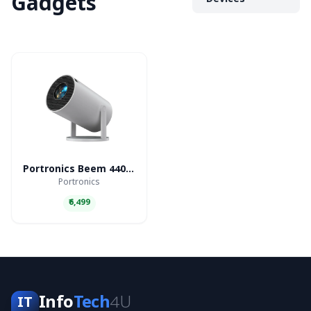
Gadgets
Devices
Portronics Beem 440 Smart LED Projector
Portronics
₹6,499
Info
Tech
4U
IT