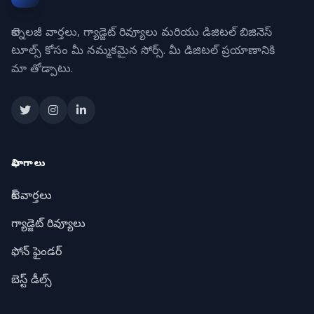
టెక్నాలజీ వార్తలు, గ్యాడ్జెట్ రివ్యూలు మరియు డిజిటల్ బిజినెస్
టూల్స్ కోసం మీ నమ్మకమైన సోర్స్. మీ డిజిటల్ ప్రయాణానికి
మా తోడ్పాటు.
విభాగాలు
టెక్ వార్తలు
గ్యాడ్జెట్ రివ్యూలు
ఫోన్ ఫైండర్
బెస్ట్ డీల్స్