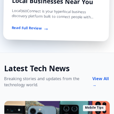
Local Businesses Near You
Local360Connect is your hyperlocal business
discovery platform built to connect people with
trusted local shops, services, and professionals — s...
Read Full Review
Latest Tech News
Breaking stories and updates from the
View All
technology world.
→
Mobile Tips