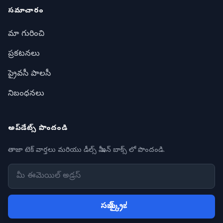
సమాచారం
మా గురించి
ప్రకటనలు
ప్రైవసీ పాలసీ
నిబంధనలు
అప్‌డేట్స్ పొందండి
తాజా టెక్ వార్తలు మరియు డీల్స్ మీ ఇన్ బాక్స్ లో పొందండి.
సబ్ స్క్రైబ్