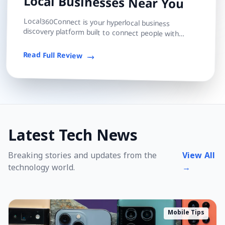
Local Businesses Near You
Local360Connect is your hyperlocal business
discovery platform built to connect people with
trusted local shops, services, and professionals — s...
Read Full Review
Latest Tech News
Breaking stories and updates from the
View All
technology world.
→
Mobile Tips