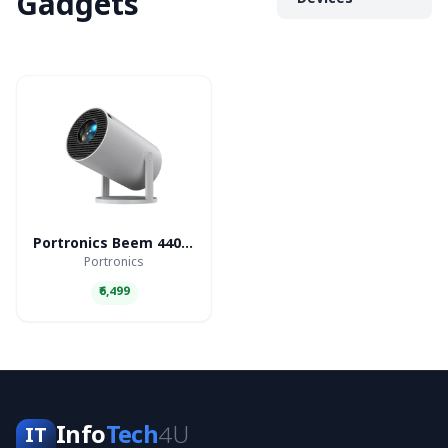
Gadgets
Devices
Portronics Beem 440 Smart LED Projector
Portronics
₹6,499
Info
Tech
4U
IT