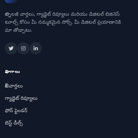
టెక్నాలజీ వార్తలు, గ్యాడ్జెట్ రివ్యూలు మరియు డిజిటల్ బిజినెస్
టూల్స్ కోసం మీ నమ్మకమైన సోర్స్. మీ డిజిటల్ ప్రయాణానికి
మా తోడ్పాటు.
విభాగాలు
టెక్ వార్తలు
గ్యాడ్జెట్ రివ్యూలు
ఫోన్ ఫైండర్
బెస్ట్ డీల్స్