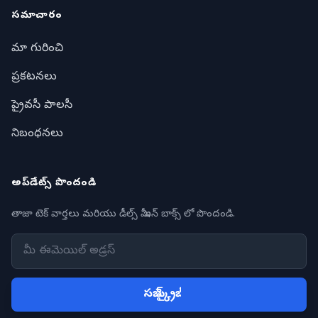
సమాచారం
మా గురించి
ప్రకటనలు
ప్రైవసీ పాలసీ
నిబంధనలు
అప్‌డేట్స్ పొందండి
తాజా టెక్ వార్తలు మరియు డీల్స్ మీ ఇన్ బాక్స్ లో పొందండి.
సబ్ స్క్రైబ్