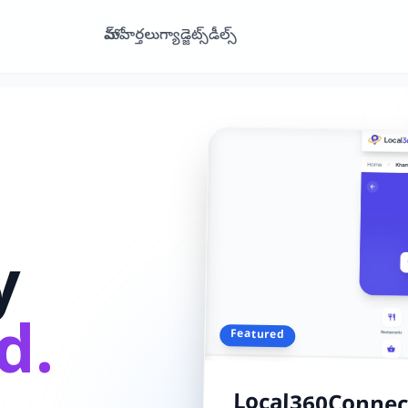
హోమ్
వార్తలు
గ్యాడ్జెట్స్
డీల్స్
y
d.
Featured