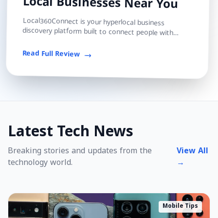
Local Businesses Near You
Local360Connect is your hyperlocal business
discovery platform built to connect people with
trusted local shops, services, and professionals — s...
Read Full Review
Latest Tech News
Breaking stories and updates from the
View All
technology world.
→
Mobile Tips