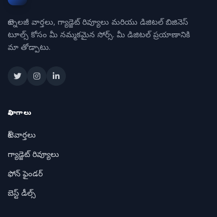
టెక్నాలజీ వార్తలు, గ్యాడ్జెట్ రివ్యూలు మరియు డిజిటల్ బిజినెస్
టూల్స్ కోసం మీ నమ్మకమైన సోర్స్. మీ డిజిటల్ ప్రయాణానికి
మా తోడ్పాటు.
విభాగాలు
టెక్ వార్తలు
గ్యాడ్జెట్ రివ్యూలు
ఫోన్ ఫైండర్
బెస్ట్ డీల్స్