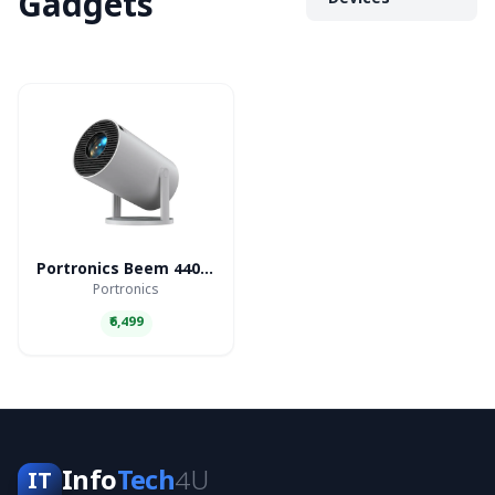
Gadgets
Devices
Portronics Beem 440 Smart LED Projector
Portronics
₹6,499
Info
Tech
4U
IT