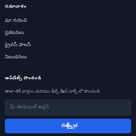
సమాచారం
మా గురించి
ప్రకటనలు
ప్రైవసీ పాలసీ
నిబంధనలు
అప్‌డేట్స్ పొందండి
తాజా టెక్ వార్తలు మరియు డీల్స్ మీ ఇన్ బాక్స్ లో పొందండి.
సబ్ స్క్రైబ్