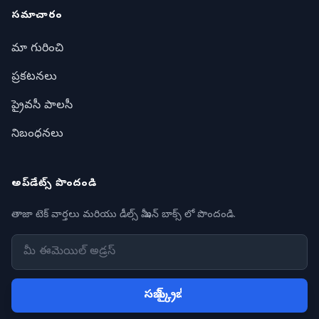
సమాచారం
మా గురించి
ప్రకటనలు
ప్రైవసీ పాలసీ
నిబంధనలు
అప్‌డేట్స్ పొందండి
తాజా టెక్ వార్తలు మరియు డీల్స్ మీ ఇన్ బాక్స్ లో పొందండి.
సబ్ స్క్రైబ్