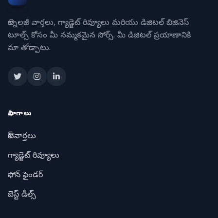
టెక్నాలజీ వార్తలు, గ్యాడ్జెట్ రివ్యూలు మరియు డిజిటల్ బిజినెస్
టూల్స్ కోసం మీ నమ్మకమైన సోర్స్. మీ డిజిటల్ ప్రయాణానికి
మా తోడ్పాటు.
విభాగాలు
టెక్ వార్తలు
గ్యాడ్జెట్ రివ్యూలు
ఫోన్ ఫైండర్
బెస్ట్ డీల్స్