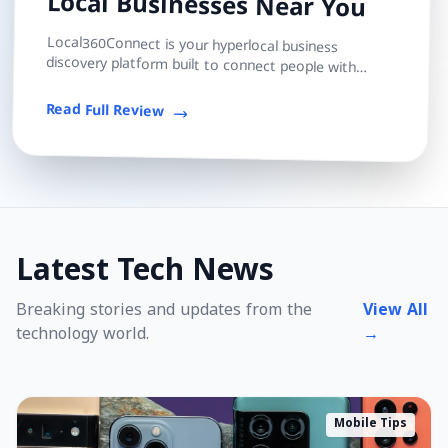
Local Businesses Near You
Local360Connect is your hyperlocal business
discovery platform built to connect people with
trusted local shops, services, and professionals — s...
Read Full Review
Latest Tech News
Breaking stories and updates from the
View All
technology world.
→
Mobile Tips