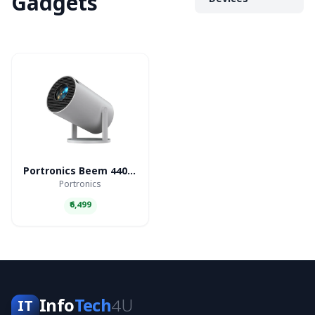
Gadgets
Devices
Portronics Beem 440 Smart LED Projector
Portronics
₹6,499
Info
Tech
4U
IT