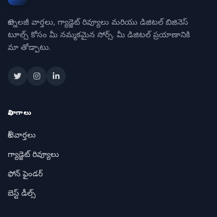
టెక్నాలజీ వార్తలు, గ్యాడ్జెట్ రివ్యూలు మరియు డిజిటల్ బిజినెస్
టూల్స్ కోసం మీ నమ్మకమైన సోర్స్. మీ డిజిటల్ ప్రయాణానికి
మా తోడ్పాటు.
విభాగాలు
టెక్ వార్తలు
గ్యాడ్జెట్ రివ్యూలు
ఫోన్ ఫైండర్
బెస్ట్ డీల్స్