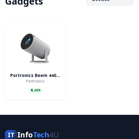
Gadgets
Devices
Portronics Beem 440 Smart LED Projector
Portronics
₹6,499
Info
Tech
4U
IT