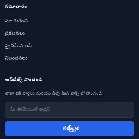
సమాచారం
మా గురించి
ప్రకటనలు
ప్రైవసీ పాలసీ
నిబంధనలు
అప్‌డేట్స్ పొందండి
తాజా టెక్ వార్తలు మరియు డీల్స్ మీ ఇన్ బాక్స్ లో పొందండి.
సబ్ స్క్రైబ్