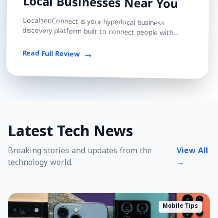
Local Businesses Near You
Local360Connect is your hyperlocal business
discovery platform built to connect people with
trusted local shops, services, and professionals — s...
Read Full Review
Latest Tech News
Breaking stories and updates from the
View All
technology world.
→
Mobile Tips