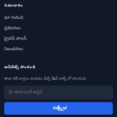
సమాచారం
మా గురించి
ప్రకటనలు
ప్రైవసీ పాలసీ
నిబంధనలు
అప్‌డేట్స్ పొందండి
తాజా టెక్ వార్తలు మరియు డీల్స్ మీ ఇన్ బాక్స్ లో పొందండి.
సబ్ స్క్రైబ్