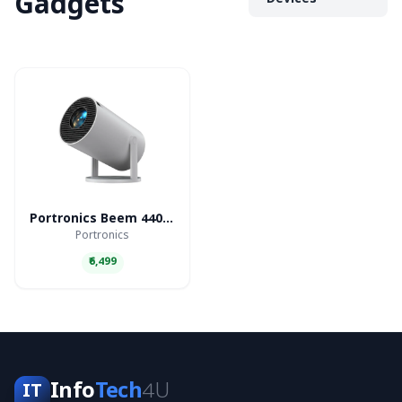
Gadgets
Devices
Portronics Beem 440 Smart LED Projector
Portronics
₹6,499
Info
Tech
4U
IT