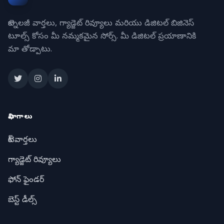
టెక్నాలజీ వార్తలు, గ్యాడ్జెట్ రివ్యూలు మరియు డిజిటల్ బిజినెస్
టూల్స్ కోసం మీ నమ్మకమైన సోర్స్. మీ డిజిటల్ ప్రయాణానికి
మా తోడ్పాటు.
విభాగాలు
టెక్ వార్తలు
గ్యాడ్జెట్ రివ్యూలు
ఫోన్ ఫైండర్
బెస్ట్ డీల్స్