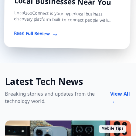
Local Businesses Near You
Local360Connect is your hyperlocal business
discovery platform built to connect people with
trusted local shops, services, and professionals — s...
Read Full Review
Latest Tech News
Breaking stories and updates from the
View All
technology world.
→
Mobile Tips