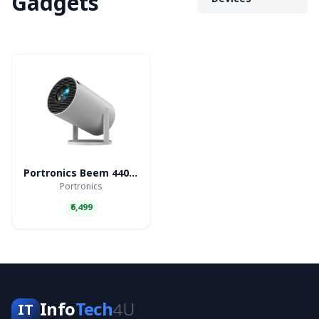
Gadgets
Devices
Portronics Beem 440 Smart LED Projector
Portronics
₹6,499
Info
Tech
4U
IT