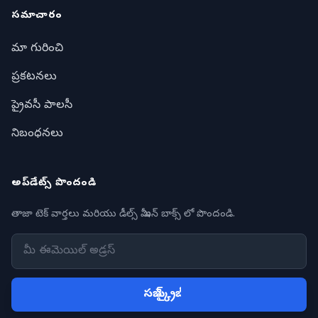
సమాచారం
మా గురించి
ప్రకటనలు
ప్రైవసీ పాలసీ
నిబంధనలు
అప్‌డేట్స్ పొందండి
తాజా టెక్ వార్తలు మరియు డీల్స్ మీ ఇన్ బాక్స్ లో పొందండి.
సబ్ స్క్రైబ్