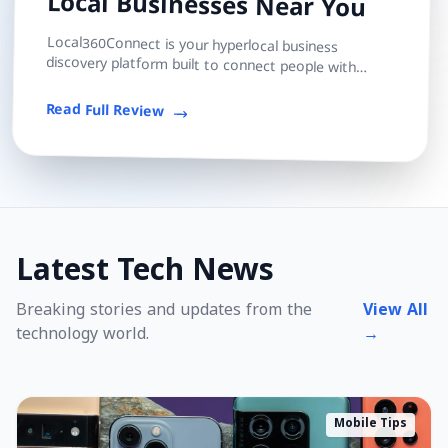
Local Businesses Near You
Local360Connect is your hyperlocal business
discovery platform built to connect people with
trusted local shops, services, and professionals — s...
Read Full Review
Latest Tech News
Breaking stories and updates from the
View All
technology world.
→
Mobile Tips