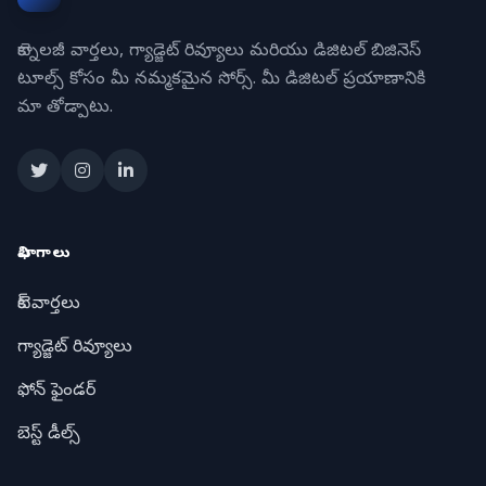
టెక్నాలజీ వార్తలు, గ్యాడ్జెట్ రివ్యూలు మరియు డిజిటల్ బిజినెస్
టూల్స్ కోసం మీ నమ్మకమైన సోర్స్. మీ డిజిటల్ ప్రయాణానికి
మా తోడ్పాటు.
విభాగాలు
టెక్ వార్తలు
గ్యాడ్జెట్ రివ్యూలు
ఫోన్ ఫైండర్
బెస్ట్ డీల్స్