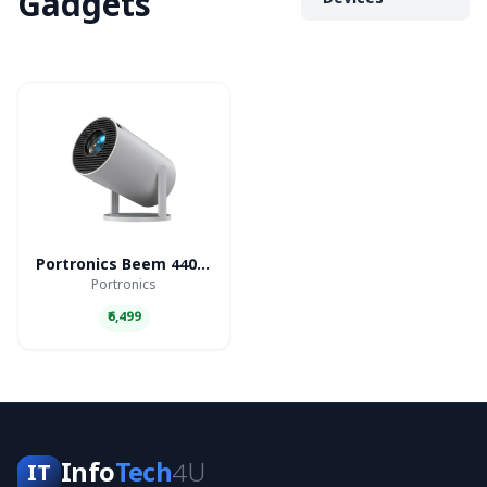
Gadgets
Devices
Portronics Beem 440 Smart LED Projector
Portronics
₹6,499
Info
Tech
4U
IT