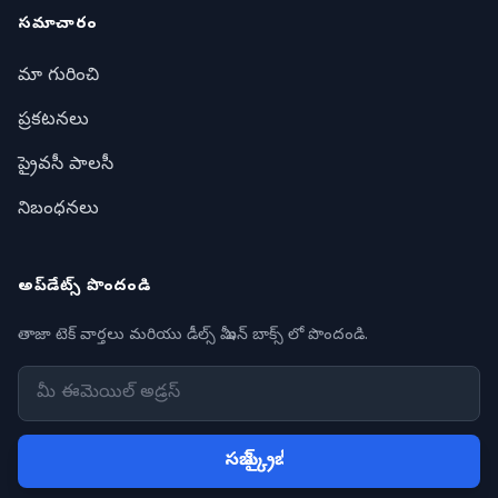
సమాచారం
మా గురించి
ప్రకటనలు
ప్రైవసీ పాలసీ
నిబంధనలు
అప్‌డేట్స్ పొందండి
తాజా టెక్ వార్తలు మరియు డీల్స్ మీ ఇన్ బాక్స్ లో పొందండి.
సబ్ స్క్రైబ్