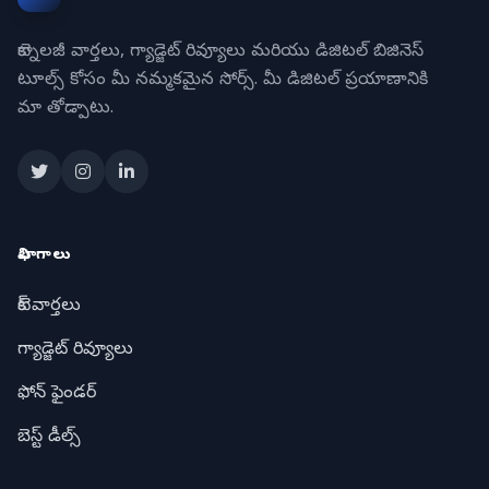
టెక్నాలజీ వార్తలు, గ్యాడ్జెట్ రివ్యూలు మరియు డిజిటల్ బిజినెస్
టూల్స్ కోసం మీ నమ్మకమైన సోర్స్. మీ డిజిటల్ ప్రయాణానికి
మా తోడ్పాటు.
విభాగాలు
టెక్ వార్తలు
గ్యాడ్జెట్ రివ్యూలు
ఫోన్ ఫైండర్
బెస్ట్ డీల్స్