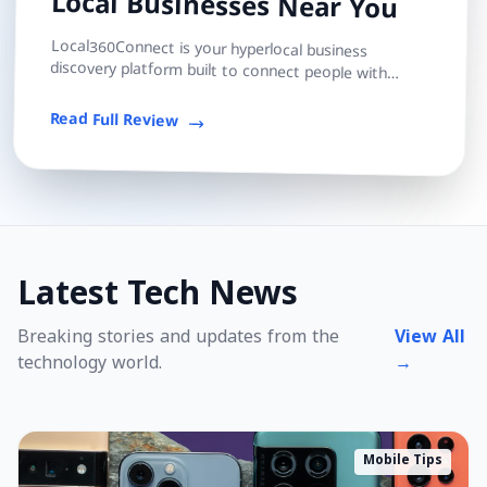
Local Businesses Near You
Local360Connect is your hyperlocal business
discovery platform built to connect people with
trusted local shops, services, and professionals — s...
Read Full Review
Latest Tech News
Breaking stories and updates from the
View All
technology world.
→
Mobile Tips