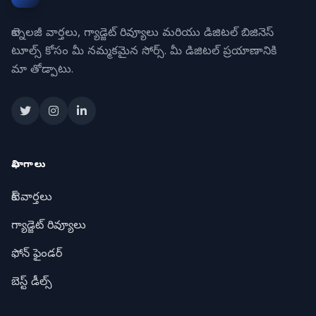
టెక్నాలజీ వార్తలు, గ్యాడ్జెట్ రివ్యూలు మరియు డిజిటల్ బిజినెస్
టూల్స్ కోసం మీ నమ్మకమైన సోర్స్. మీ డిజిటల్ ప్రయాణానికి
మా తోడ్పాటు.
విభాగాలు
టెక్ వార్తలు
గ్యాడ్జెట్ రివ్యూలు
ఫోన్ ఫైండర్
బెస్ట్ డీల్స్