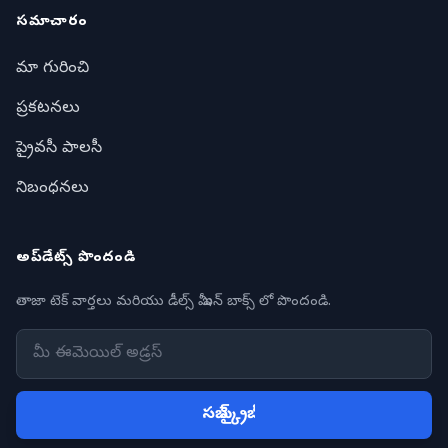
సమాచారం
మా గురించి
ప్రకటనలు
ప్రైవసీ పాలసీ
నిబంధనలు
అప్‌డేట్స్ పొందండి
తాజా టెక్ వార్తలు మరియు డీల్స్ మీ ఇన్ బాక్స్ లో పొందండి.
సబ్ స్క్రైబ్