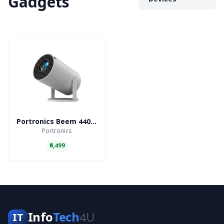
Gadgets
Devices
Portronics Beem 440 Smart LED Projector
Portronics
₹6,499
Info
Tech
4U
IT