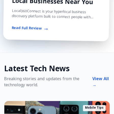
Local Businesses Near You
Local360Connect is your hyperlocal business
discovery platform built to connect people with
trusted local shops, services, and professionals — s...
Read Full Review
Latest Tech News
Breaking stories and updates from the
View All
technology world.
→
Mobile Tips