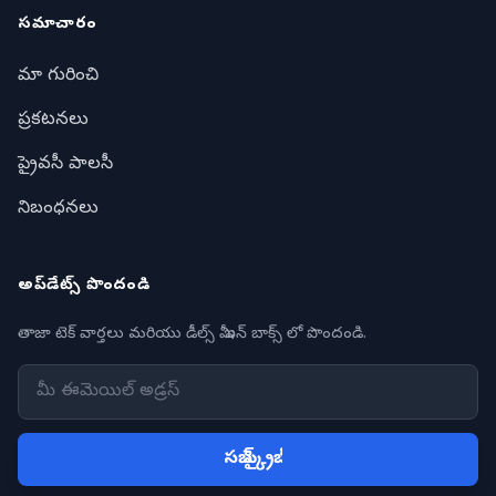
సమాచారం
మా గురించి
ప్రకటనలు
ప్రైవసీ పాలసీ
నిబంధనలు
అప్‌డేట్స్ పొందండి
తాజా టెక్ వార్తలు మరియు డీల్స్ మీ ఇన్ బాక్స్ లో పొందండి.
సబ్ స్క్రైబ్