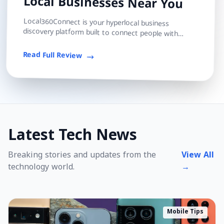
Local Businesses Near You
Local360Connect is your hyperlocal business
discovery platform built to connect people with
trusted local shops, services, and professionals — s...
Read Full Review
Latest Tech News
Breaking stories and updates from the
View All
technology world.
→
Mobile Tips