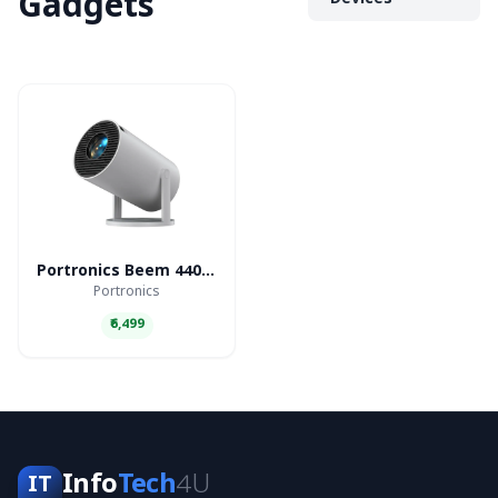
Gadgets
Devices
Portronics Beem 440 Smart LED Projector
Portronics
₹6,499
Info
Tech
4U
IT