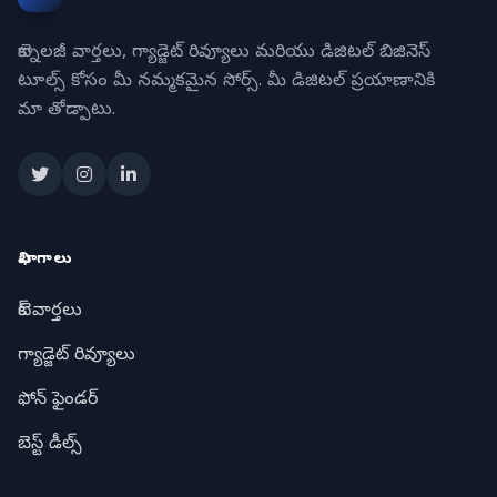
టెక్నాలజీ వార్తలు, గ్యాడ్జెట్ రివ్యూలు మరియు డిజిటల్ బిజినెస్
టూల్స్ కోసం మీ నమ్మకమైన సోర్స్. మీ డిజిటల్ ప్రయాణానికి
మా తోడ్పాటు.
విభాగాలు
టెక్ వార్తలు
గ్యాడ్జెట్ రివ్యూలు
ఫోన్ ఫైండర్
బెస్ట్ డీల్స్