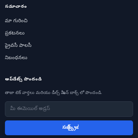
సమాచారం
మా గురించి
ప్రకటనలు
ప్రైవసీ పాలసీ
నిబంధనలు
అప్‌డేట్స్ పొందండి
తాజా టెక్ వార్తలు మరియు డీల్స్ మీ ఇన్ బాక్స్ లో పొందండి.
సబ్ స్క్రైబ్