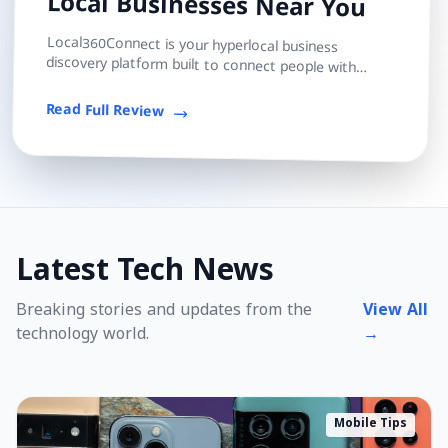
Local Businesses Near You
Local360Connect is your hyperlocal business
discovery platform built to connect people with
trusted local shops, services, and professionals — s...
Read Full Review
Latest Tech News
Breaking stories and updates from the
View All
technology world.
→
Mobile Tips