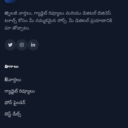
టెక్నాలజీ వార్తలు, గ్యాడ్జెట్ రివ్యూలు మరియు డిజిటల్ బిజినెస్
టూల్స్ కోసం మీ నమ్మకమైన సోర్స్. మీ డిజిటల్ ప్రయాణానికి
మా తోడ్పాటు.
విభాగాలు
టెక్ వార్తలు
గ్యాడ్జెట్ రివ్యూలు
ఫోన్ ఫైండర్
బెస్ట్ డీల్స్