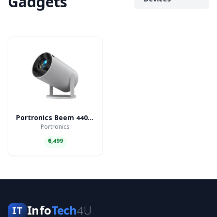
Gadgets
Devices
Portronics Beem 440 Smart LED Projector
Portronics
₹6,499
Info
Tech
4U
IT