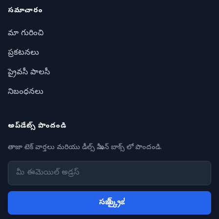
సమాచారం
మా గురించి
ప్రకటనలు
ప్రైవసీ పాలసీ
నిబంధనలు
అప్‌డేట్స్ పొందండి
తాజా టెక్ వార్తలు మరియు డీల్స్ మీ ఇన్ బాక్స్ లో పొందండి.
సబ్ స్క్రైబ్