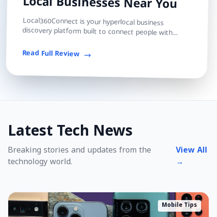
Local Businesses Near You
Local360Connect is your hyperlocal business
discovery platform built to connect people with
trusted local shops, services, and professionals — s...
Read Full Review
Latest Tech News
Breaking stories and updates from the
View All
technology world.
→
Mobile Tips