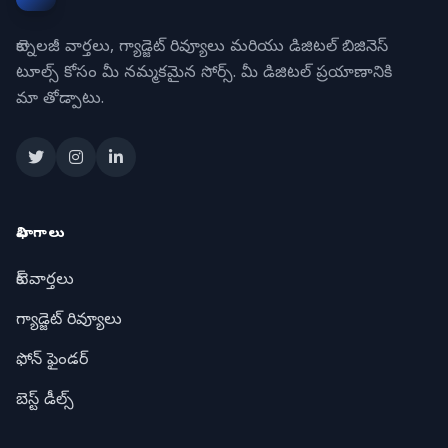
టెక్నాలజీ వార్తలు, గ్యాడ్జెట్ రివ్యూలు మరియు డిజిటల్ బిజినెస్
టూల్స్ కోసం మీ నమ్మకమైన సోర్స్. మీ డిజిటల్ ప్రయాణానికి
మా తోడ్పాటు.
విభాగాలు
టెక్ వార్తలు
గ్యాడ్జెట్ రివ్యూలు
ఫోన్ ఫైండర్
బెస్ట్ డీల్స్