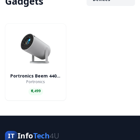
Gadgets
Devices
Portronics Beem 440 Smart LED Projector
Portronics
₹6,499
Info
Tech
4U
IT