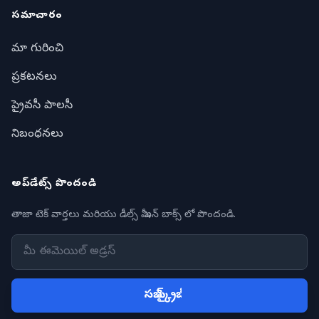
సమాచారం
మా గురించి
ప్రకటనలు
ప్రైవసీ పాలసీ
నిబంధనలు
అప్‌డేట్స్ పొందండి
తాజా టెక్ వార్తలు మరియు డీల్స్ మీ ఇన్ బాక్స్ లో పొందండి.
సబ్ స్క్రైబ్