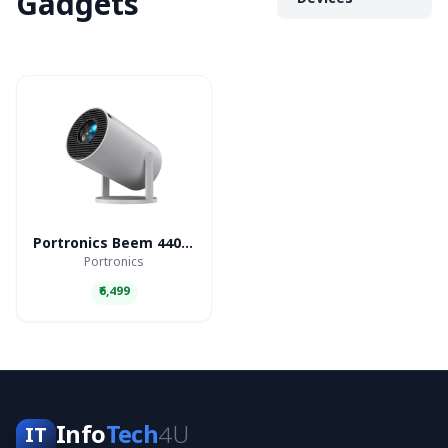
Gadgets
Devices
Portronics Beem 440 Smart LED Projector
Portronics
₹6,499
Info
Tech
4U
IT