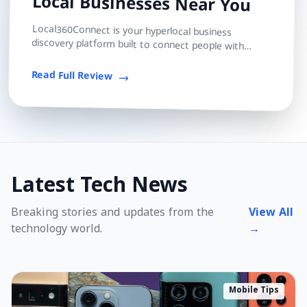
Local Businesses Near You
Local360Connect is your hyperlocal business
discovery platform built to connect people with
trusted local shops, services, and professionals — s...
Read Full Review
Latest Tech News
Breaking stories and updates from the
View All
technology world.
→
Mobile Tips