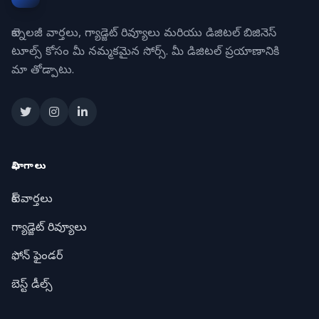
టెక్నాలజీ వార్తలు, గ్యాడ్జెట్ రివ్యూలు మరియు డిజిటల్ బిజినెస్
టూల్స్ కోసం మీ నమ్మకమైన సోర్స్. మీ డిజిటల్ ప్రయాణానికి
మా తోడ్పాటు.
విభాగాలు
టెక్ వార్తలు
గ్యాడ్జెట్ రివ్యూలు
ఫోన్ ఫైండర్
బెస్ట్ డీల్స్