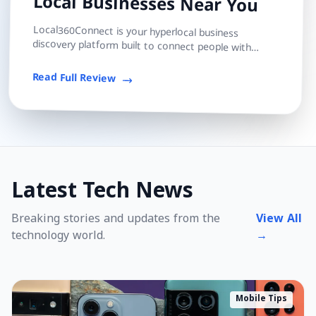
Local Businesses Near You
Local360Connect is your hyperlocal business
discovery platform built to connect people with
trusted local shops, services, and professionals — s...
Read Full Review
Latest Tech News
Breaking stories and updates from the
View All
technology world.
→
Mobile Tips