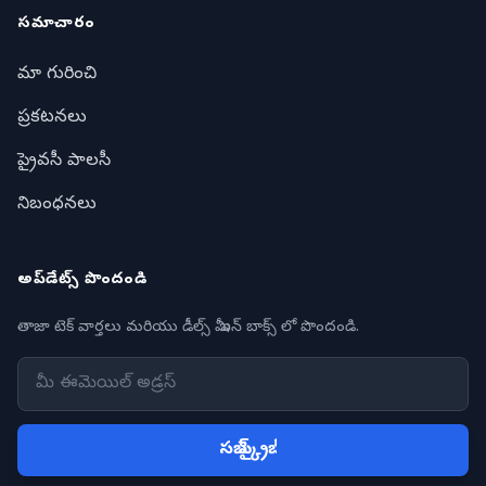
సమాచారం
మా గురించి
ప్రకటనలు
ప్రైవసీ పాలసీ
నిబంధనలు
అప్‌డేట్స్ పొందండి
తాజా టెక్ వార్తలు మరియు డీల్స్ మీ ఇన్ బాక్స్ లో పొందండి.
సబ్ స్క్రైబ్