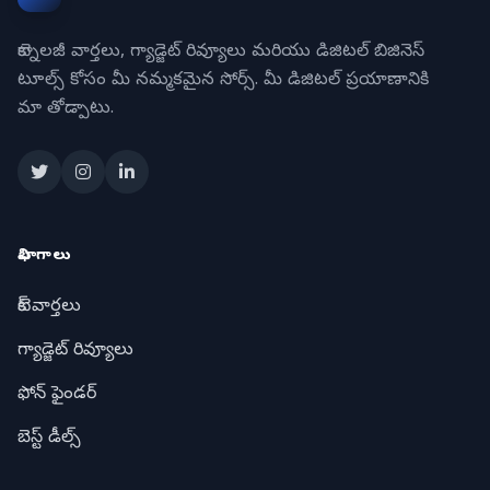
టెక్నాలజీ వార్తలు, గ్యాడ్జెట్ రివ్యూలు మరియు డిజిటల్ బిజినెస్
టూల్స్ కోసం మీ నమ్మకమైన సోర్స్. మీ డిజిటల్ ప్రయాణానికి
మా తోడ్పాటు.
విభాగాలు
టెక్ వార్తలు
గ్యాడ్జెట్ రివ్యూలు
ఫోన్ ఫైండర్
బెస్ట్ డీల్స్