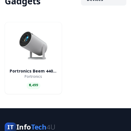
Gadgets
Devices
Portronics Beem 440 Smart LED Projector
Portronics
₹6,499
Info
Tech
4U
IT