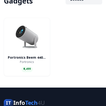
Gadgets
Devices
Portronics Beem 440 Smart LED Projector
Portronics
₹6,499
Info
Tech
4U
IT