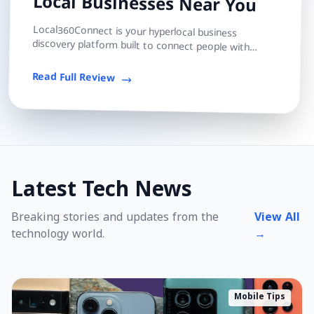
Local Businesses Near You
Local360Connect is your hyperlocal business
discovery platform built to connect people with
trusted local shops, services, and professionals — s...
Read Full Review
Latest Tech News
Breaking stories and updates from the
View All
technology world.
→
Mobile Tips