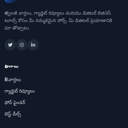
టెక్నాలజీ వార్తలు, గ్యాడ్జెట్ రివ్యూలు మరియు డిజిటల్ బిజినెస్
టూల్స్ కోసం మీ నమ్మకమైన సోర్స్. మీ డిజిటల్ ప్రయాణానికి
మా తోడ్పాటు.
విభాగాలు
టెక్ వార్తలు
గ్యాడ్జెట్ రివ్యూలు
ఫోన్ ఫైండర్
బెస్ట్ డీల్స్