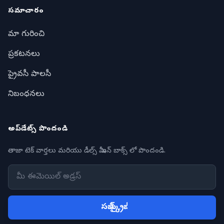
సమాచారం
మా గురించి
ప్రకటనలు
ప్రైవసీ పాలసీ
నిబంధనలు
అప్‌డేట్స్ పొందండి
తాజా టెక్ వార్తలు మరియు డీల్స్ మీ ఇన్ బాక్స్ లో పొందండి.
సబ్ స్క్రైబ్