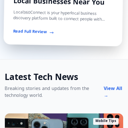
Local Businesses Near You
Local360Connect is your hyperlocal business
discovery platform built to connect people with
trusted local shops, services, and professionals — s...
Read Full Review
Latest Tech News
Breaking stories and updates from the
View All
technology world.
→
Mobile Tips