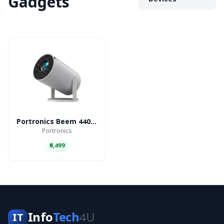
Gadgets
Devices
Portronics Beem 440 Smart LED Projector
Portronics
₹6,499
Info
Tech
4U
IT