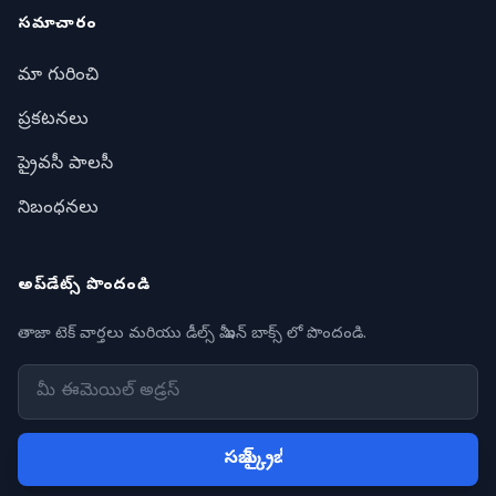
సమాచారం
మా గురించి
ప్రకటనలు
ప్రైవసీ పాలసీ
నిబంధనలు
అప్‌డేట్స్ పొందండి
తాజా టెక్ వార్తలు మరియు డీల్స్ మీ ఇన్ బాక్స్ లో పొందండి.
సబ్ స్క్రైబ్