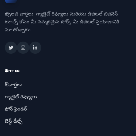
టెక్నాలజీ వార్తలు, గ్యాడ్జెట్ రివ్యూలు మరియు డిజిటల్ బిజినెస్
టూల్స్ కోసం మీ నమ్మకమైన సోర్స్. మీ డిజిటల్ ప్రయాణానికి
మా తోడ్పాటు.
విభాగాలు
టెక్ వార్తలు
గ్యాడ్జెట్ రివ్యూలు
ఫోన్ ఫైండర్
బెస్ట్ డీల్స్