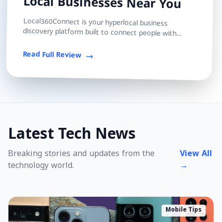
Local Businesses Near You
Local360Connect is your hyperlocal business
discovery platform built to connect people with
trusted local shops, services, and professionals — s...
Read Full Review
Latest Tech News
Breaking stories and updates from the
View All
technology world.
→
Mobile Tips