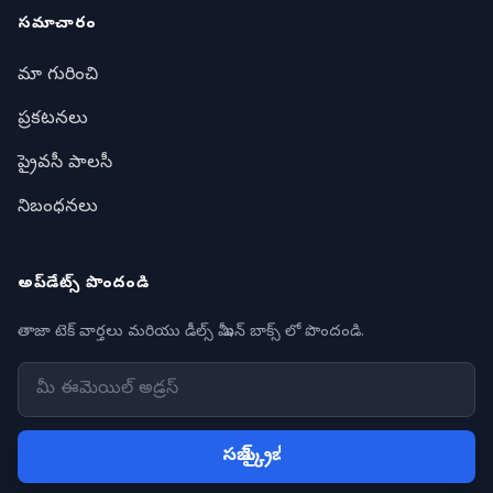
సమాచారం
మా గురించి
ప్రకటనలు
ప్రైవసీ పాలసీ
నిబంధనలు
అప్‌డేట్స్ పొందండి
తాజా టెక్ వార్తలు మరియు డీల్స్ మీ ఇన్ బాక్స్ లో పొందండి.
సబ్ స్క్రైబ్