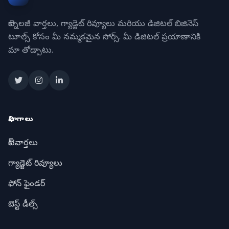
టెక్నాలజీ వార్తలు, గ్యాడ్జెట్ రివ్యూలు మరియు డిజిటల్ బిజినెస్
టూల్స్ కోసం మీ నమ్మకమైన సోర్స్. మీ డిజిటల్ ప్రయాణానికి
మా తోడ్పాటు.
విభాగాలు
టెక్ వార్తలు
గ్యాడ్జెట్ రివ్యూలు
ఫోన్ ఫైండర్
బెస్ట్ డీల్స్