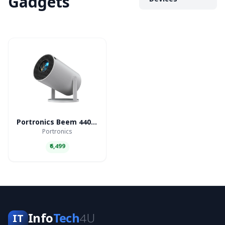
Gadgets
Devices
Portronics Beem 440 Smart LED Projector
Portronics
₹6,499
Info
Tech
4U
IT